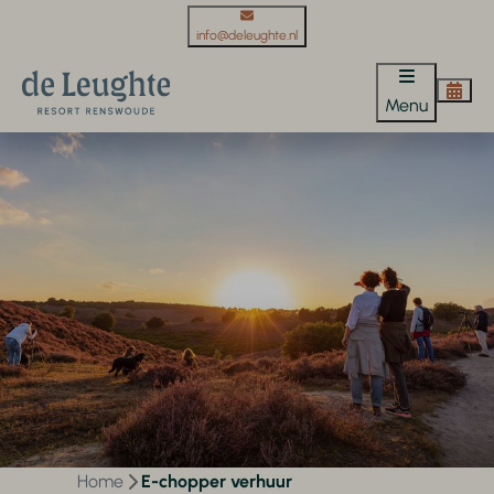
info@deleughte.nl
Menu
Home
E-chopper verhuur