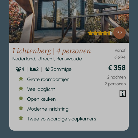
9,3
Lichtenberg | 4 personen
Vanaf
€ 394
Nederland, Utrecht, Renswoude
€ 358
4
2
Sommige
2 nachten
Grote raampartijen
2 personen
Veel daglicht
Open keuken
Moderne inrichting
Twee volwaardige slaapkamers