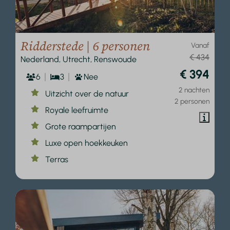
Ridderstede | 6 personen
Vanaf
€ 434
Nederland, Utrecht, Renswoude
€ 394
6
3
Nee
2 nachten
Uitzicht over de natuur
2 personen
Royale leefruimte
Grote raampartijen
Luxe open hoekkeuken
Terras