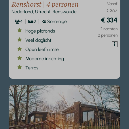
Renshorst | 4 personen
Vanaf
€ 367
Nederland, Utrecht, Renswoude
€ 334
4
2
Sommige
2 nachten
Hoge plafonds
2 personen
Veel daglicht
Open leefruimte
Moderne inrichting
Terras