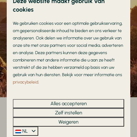
Deze website maakt gebruik van
je verschillende bezienswaardigheden, ideaal voor
cookies
een dag vol avontuur
en ontspanning.
We gebruiken cookies voor een optimale gebruikservaring,
om gepersonaliseerde inhoud te bieden en ons verkeer te
analyseren. Ook delen we informatie over uw gebruik van
Meer over de omgeving
onze site met onze partners voor social media, adverteren
en analyse. Deze partners kunnen deze gegevens
combineren met andere informatie die u aan ze heeft
verstrekt of die ze hebben verzameld op basis van uw
gebruik van hun diensten. Bekijk voor meer informatie ons
privacybeleid
.
Alles accepteren
Zelf instellen
Waarom kiezen voor de
Weigeren
Leughte?
NL