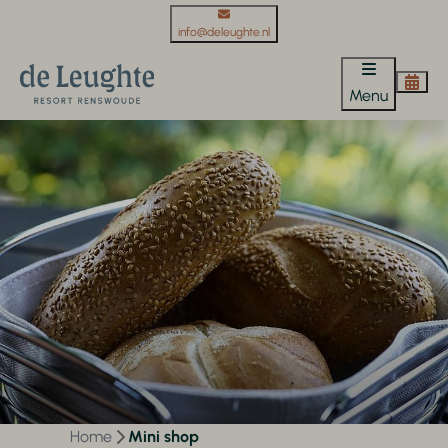
info@deleughte.nl
Menu
Home
Mini shop