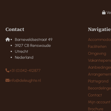
Vei
Contact
Navigatie
Barneveldsestraat 49
Accommodat
3927 CB Renswoude
Faciliteiten
Utrecht
Omgeving
Nederland
Vakantieperi
Aanbiedinge
+31 (0)342-412877
Arrangemen
info@deleughte.nl
Plattegrond
Beoordeling
Contact
Mijn account
Brochure