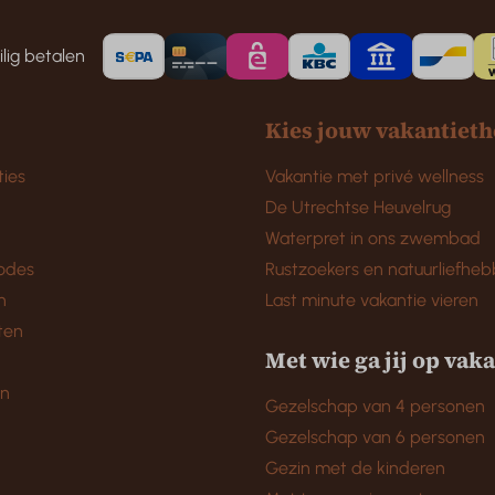
lig betalen
Kies jouw vakantiet
ies
Vakantie met privé wellness
De Utrechtse Heuvelrug
Waterpret in ons zwembad
odes
Rustzoekers en natuurliefheb
n
Last minute vakantie vieren
ten
Met wie ga jij op vak
en
Gezelschap van 4 personen
Gezelschap van 6 personen
Gezin met de kinderen