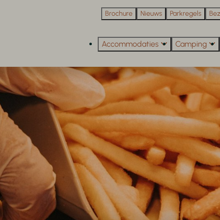
Brochure
Nieuws
Parkregels
Bez
Accommodaties
Camping