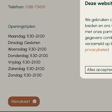
Deze websit
Telefoon:
0318-734511
We gebruiken c
bieden en ons 
Openingstijden:
met onze partn
Maandag: 11.30-21:00
gegevens combi
Dinsdag: Gesloten
verzameld op b
Woensdag: 11.30-21:00
privacybeleid
.
Donderdag: 11.30-21:00
Vrijdag: 11.30-21:00
Zaterdag: 11.30-21:00
Alles accepte
Zondag: 11.30-21:00
Menukaart