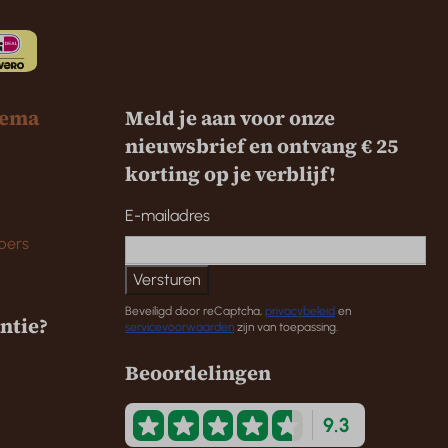
hema
Meld je aan voor onze
nieuwsbrief en ontvang € 25
korting op je verblijf!
E-mailadres
bers
Versturen
Beveiligd door reCaptcha,
privacybeleid
en
antie?
servicevoorwaarden
zijn van toepassing.
Beoordelingen
9.3