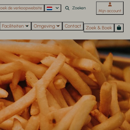
oek de verkoopwebsite
Mijn account
Faciliteiten
Omgeving
Contact
Zoek & Boek