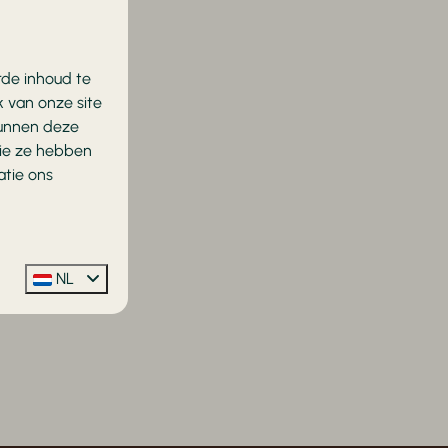
rde inhoud te
 van onze site
kunnen deze
die ze hebben
atie ons
NL