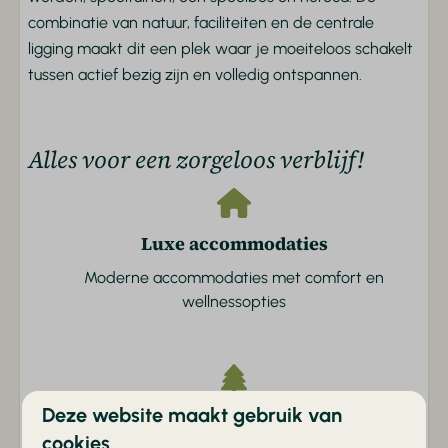
Centrale verwarming
combinatie van natuur, faciliteiten en de centrale
ligging maakt dit een plek waar je moeiteloos schakelt
Buiten
tussen actief bezig zijn en volledig ontspannen.
Tuin
Tuinmeubels
Alles voor een zorgeloos verblijf!
Parkeerplaats
Terras
Parkvoorzieningen
Luxe accommodaties
Buitenzwembad
Moderne accommodaties met comfort en
Animatie
wellnessopties
Fietsverhuur
Voetbalveld
Binnenzwembad
Buitenspeeltuin
Deze website maakt gebruik van
Unieke natuurbeleving
Kinderboerderij
cookies