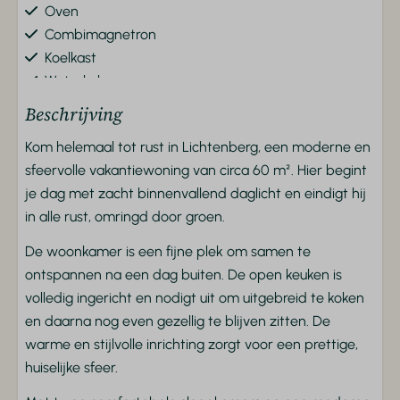
Oven
Combimagnetron
Koelkast
Waterkoker
Beschrijving
Veiligheid
Kom helemaal tot rust in Lichtenberg, een moderne en
Rookmelder
sfeervolle vakantiewoning van circa 60 m². Hier begint
je dag met zacht binnenvallend daglicht en eindigt hij
Ligging
in alle rust, omringd door groen.
Vrijstaand
De woonkamer is een fijne plek om samen te
Op een resort
ontspannen na een dag buiten. De open keuken is
volledig ingericht en nodigt uit om uitgebreid te koken
Toegankelijkheid
en daarna nog even gezellig te blijven zitten. De
warme en stijlvolle inrichting zorgt voor een prettige,
Gelijkvloers
huiselijke sfeer.