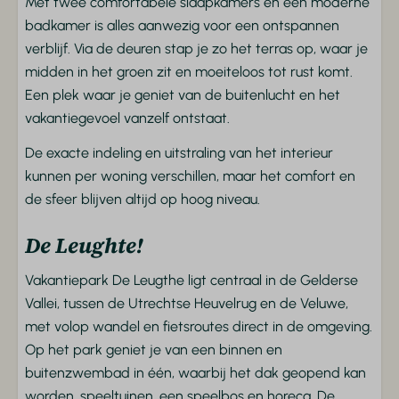
Entertainment
Met twee comfortabele slaapkamers en een moderne
badkamer is alles aanwezig voor een ontspannen
Wifi
verblijf. Via de deuren stap je zo het terras op, waar je
Flatscreen TV
midden in het groen zit en moeiteloos tot rust komt.
Een plek waar je geniet van de buitenlucht en het
Badkamer
vakantiegevoel vanzelf ontstaat.
Douche
De exacte indeling en uitstraling van het interieur
Toilet
kunnen per woning verschillen, maar het comfort en
Wastafel
de sfeer blijven altijd op hoog niveau.
Slaapkamer
De Leughte!
Beddengoed
Vakantiepark De Leugthe ligt centraal in de Gelderse
Kledingkast
Vallei, tussen de Utrechtse Heuvelrug en de Veluwe,
Eenpersoonsbedden
met volop wandel en fietsroutes direct in de omgeving.
Op het park geniet je van een binnen en
Verwarming & Verkoeling
buitenzwembad in één, waarbij het dak geopend kan
worden, speeltuinen, een speelbos en horeca. De