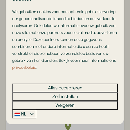
Tussen de Utrechtse Heuvelrug en de Veluwe in
Oplaadpunt elektrische auto
Restaurant
We gebruiken cookies voor een optimale gebruikservaring,
om gepersonaliseerde inhoud te bieden en ons verkeer te
analyseren. Ook delen we informatie over uw gebruik van
onze site met onze partners voor social media, adverteren
Familievriendelijk
en analyse. Deze partners kunnen deze gegevens
Volop speelplezier, animatie en ruimte voor het hele
combineren met andere informatie die u aan ze heeft
gezin
verstrekt of die ze hebben verzameld op basis van uw
gebruik van hun diensten. Bekijk voor meer informatie ons
privacybeleid
.
Uitgebreide faciliteiten
Alles accepteren
Zelf instellen
Met verwarmd binnen/buitenzwembad, horeca en
grote speeltuinen
Weigeren
NL