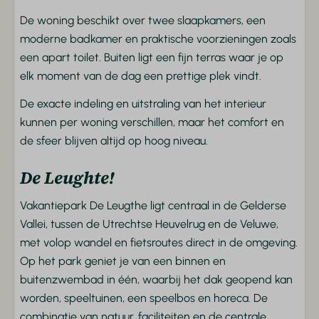
Entertainment
De woning beschikt over twee slaapkamers, een
Wifi
moderne badkamer en praktische voorzieningen zoals
Flatscreen TV
een apart toilet. Buiten ligt een fijn terras waar je op
elk moment van de dag een prettige plek vindt.
Badkamer
De exacte indeling en uitstraling van het interieur
Douche
kunnen per woning verschillen, maar het comfort en
Toilet
de sfeer blijven altijd op hoog niveau.
Wastafel
De Leughte!
Slaapkamer
Vakantiepark De Leugthe ligt centraal in de Gelderse
Beddengoed
Vallei, tussen de Utrechtse Heuvelrug en de Veluwe,
Kledingkast
met volop wandel en fietsroutes direct in de omgeving.
Eenpersoonsbedden
Op het park geniet je van een binnen en
buitenzwembad in één, waarbij het dak geopend kan
Verwarming & Verkoeling
worden, speeltuinen, een speelbos en horeca. De
combinatie van natuur, faciliteiten en de centrale