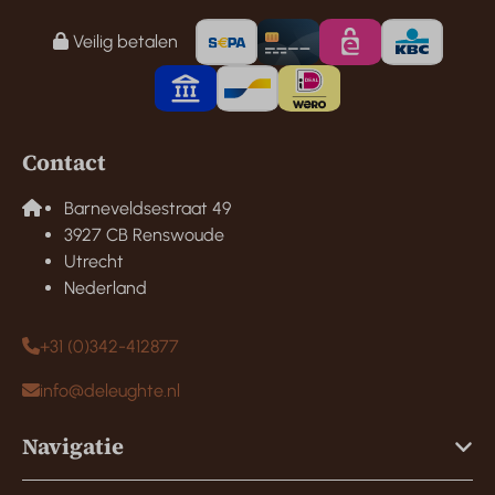
Veilig betalen
Contact
Barneveldsestraat 49
3927 CB Renswoude
Utrecht
Nederland
+31 (0)342-412877
info@deleughte.nl
Navigatie