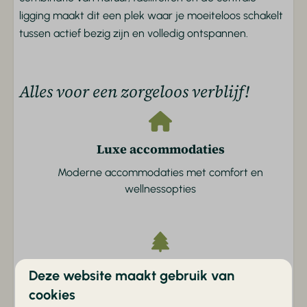
Centrale verwarming
ligging maakt dit een plek waar je moeiteloos schakelt
tussen actief bezig zijn en volledig ontspannen.
Buiten
Tuin
Alles voor een zorgeloos verblijf!
Tuinmeubels
Parkeerplaats
Terras
Luxe accommodaties
Parkvoorzieningen
Moderne accommodaties met comfort en
Buitenzwembad
wellnessopties
Animatie
Fietsverhuur
Voetbalveld
Binnenzwembad
Unieke natuurbeleving
Deze website maakt gebruik van
Buitenspeeltuin
cookies
Tussen de Utrechtse Heuvelrug en de Veluwe in
Kinderboerderij