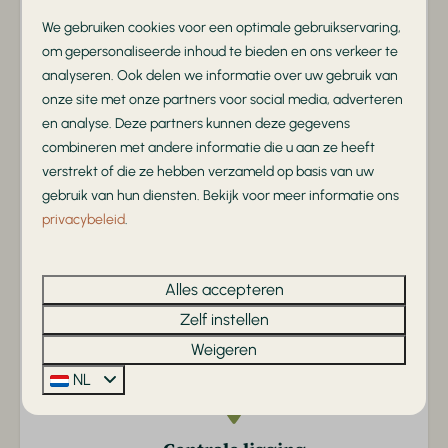
Oplaadpunt elektrische auto
We gebruiken cookies voor een optimale gebruikservaring,
Restaurant
om gepersonaliseerde inhoud te bieden en ons verkeer te
analyseren. Ook delen we informatie over uw gebruik van
Familievriendelijk
onze site met onze partners voor social media, adverteren
en analyse. Deze partners kunnen deze gegevens
Volop speelplezier, animatie en ruimte voor het hele
combineren met andere informatie die u aan ze heeft
gezin
verstrekt of die ze hebben verzameld op basis van uw
gebruik van hun diensten. Bekijk voor meer informatie ons
privacybeleid
.
Uitgebreide faciliteiten
Alles accepteren
Met verwarmd binnen/buitenzwembad, horeca en
Zelf instellen
grote speeltuinen
Weigeren
NL