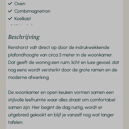
Oven
Combimagnetron
Koelkast
Waterkoker
Beschrijving
Veiligheid
Renshorst valt direct op door de indrukwekkende
Rookmelder
plafondhoogte van circa 3 meter in de woonkamer.
Dat geeft de woning een ruim, licht en luxe gevoel, dat
Ligging
nog eens wordt versterkt door de grote ramen en de
moderne afwerking.
Vrijstaand
Op een resort
De woonkamer en open keuken vormen samen een
stijlvolle leefruimte waar alles draait om comfortabel
Toegankelijkheid
samen zijn. Hier begint de dag rustig, wordt er
uitgebreid gekookt en blijf je vanzelf nog wat langer
Gelijkvloers
tafelen.