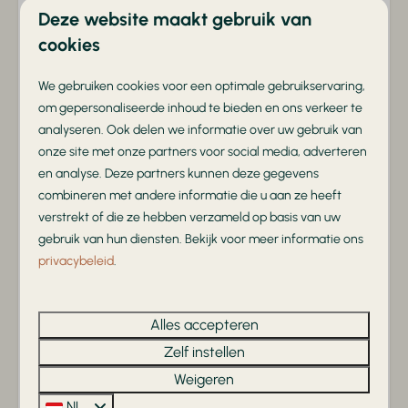
Deze website maakt gebruik van
Binnenzwembad
cookies
Unieke natuurbeleving
Buitenspeeltuin
Kinderboerderij
Tussen de Utrechtse Heuvelrug en de Veluwe in
We gebruiken cookies voor een optimale gebruikservaring,
Oplaadpunt elektrische auto
om gepersonaliseerde inhoud te bieden en ons verkeer te
Restaurant
analyseren. Ook delen we informatie over uw gebruik van
onze site met onze partners voor social media, adverteren
en analyse. Deze partners kunnen deze gegevens
Familievriendelijk
combineren met andere informatie die u aan ze heeft
Volop speelplezier, animatie en ruimte voor het hele
verstrekt of die ze hebben verzameld op basis van uw
gezin
gebruik van hun diensten. Bekijk voor meer informatie ons
privacybeleid
.
Alles accepteren
Uitgebreide faciliteiten
Zelf instellen
Met verwarmd binnen/buitenzwembad, horeca en
Weigeren
grote speeltuinen
NL