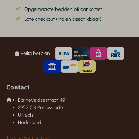
Opgemaakte bedden bij aankomst
Late checkout (indien beschikbaar)
Veilig betalen
Contact
Barneveldsestraat 49
3927 CB Renswoude
Utrecht
Nederland
+31 (0)342-412877