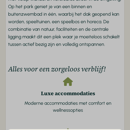
Eenpersoonsbedden
Op het park geniet je van een binnen en
buitenzwembad in één, waarbij het dak geopend kan
Verwarming & Verkoeling
worden, speeltuinen, een speelbos en horeca. De
combinatie van natuur, faciliteiten en de centrale
Centrale verwarming
ligging maakt dit een plek waar je moeiteloos schakelt
Buiten
tussen actief bezig zijn en volledig ontspannen.
Tuin
Tuinmeubels
Alles voor een zorgeloos verblijf!
Parkeerplaats
Terras
Luxe accommodaties
Parkvoorzieningen
Moderne accommodaties met comfort en
Buitenzwembad
wellnessopties
Animatie
Fietsverhuur
Voetbalveld