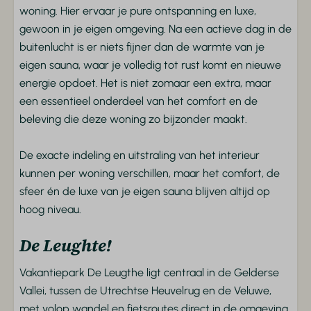
Toegankelijkheid
woning. Hier ervaar je pure ontspanning en luxe,
gewoon in je eigen omgeving. Na een actieve dag in de
Gelijkvloers
buitenlucht is er niets fijner dan de warmte van je
Entertainment
eigen sauna, waar je volledig tot rust komt en nieuwe
energie opdoet. Het is niet zomaar een extra, maar
Flatscreen TV
een essentieel onderdeel van het comfort en de
Wifi
beleving die deze woning zo bijzonder maakt.
Badkamer
De exacte indeling en uitstraling van het interieur
kunnen per woning verschillen, maar het comfort, de
Douche
sfeer én de luxe van je eigen sauna blijven altijd op
Toilet
hoog niveau.
Wastafel
De Leughte!
Slaapkamer
Vakantiepark De Leugthe ligt centraal in de Gelderse
Beddengoed
Vallei, tussen de Utrechtse Heuvelrug en de Veluwe,
Kledingkast
met volop wandel en fietsroutes direct in de omgeving.