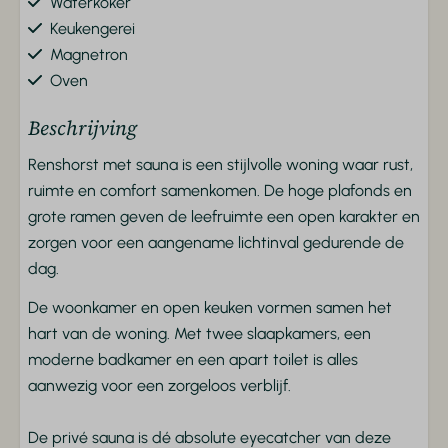
Waterkoker
Keukengerei
Magnetron
Oven
Koelkast
Beschrijving
Douwe Egberts koffiecups
Complete keuken
Renshorst met sauna is een stijlvolle woning waar rust,
Combimagnetron
ruimte en comfort samenkomen. De hoge plafonds en
grote ramen geven de leefruimte een open karakter en
Veiligheid
zorgen voor een aangename lichtinval gedurende de
dag.
Rookmelder
De woonkamer en open keuken vormen samen het
Ligging
hart van de woning. Met twee slaapkamers, een
moderne badkamer en een apart toilet is alles
Vrijstaand
aanwezig voor een zorgeloos verblijf.
Op een resort
De privé sauna is dé absolute eyecatcher van deze